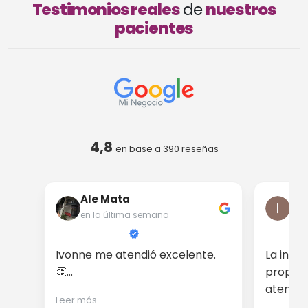
Testimonios reales
de
nuestros
pacientes
4,8
en base a
390
reseñas
Ale Mata
Iri
en la última semana
en 
Ivonne me atendió excelente.
La info
👏...
proporc
atención
Leer más