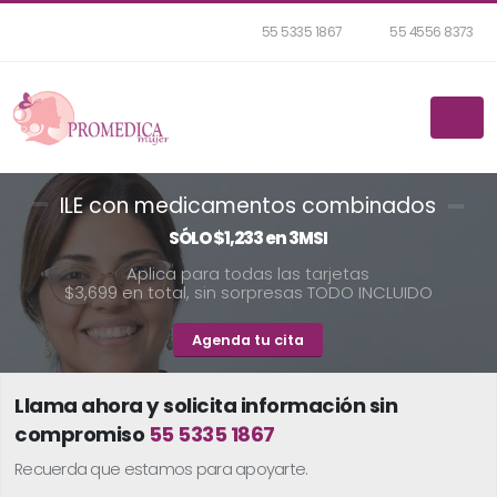
55 5335 1867
55 4556 8373
ILE con medicamentos combinados
SÓLO $1,233 en 3MSI
A
p
l
i
c
a
p
a
r
a
t
o
d
a
s
l
a
s
t
a
r
j
e
t
a
s
$
3
,
6
9
9
e
n
t
o
t
a
l
,
s
i
n
s
o
r
p
r
e
s
a
s
T
O
D
O
I
N
C
L
U
I
D
O
Agenda tu cita
Llama ahora y solicita información sin
compromiso
55 5335 1867
Recuerda que estamos para apoyarte.