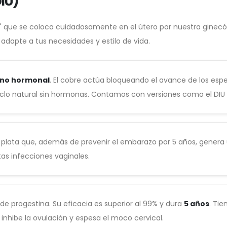
DIU)
"T" que se coloca cuidadosamente en el útero por nuestra gine
adapte a tus necesidades y estilo de vida.
no hormonal
. El cobre actúa bloqueando el avance de los es
ciclo natural sin hormonas. Contamos con versiones como el DIU 
e plata que, además de prevenir el embarazo por 5 años, gener
as infecciones vaginales.
 de progestina. Su eficacia es superior al 99% y dura
5 años
. Tie
 inhibe la ovulación y espesa el moco cervical.