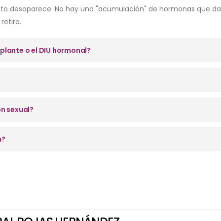
efecto desaparece. No hay una "acumulación" de hormonas que da
retiro.
mplante o el DIU hormonal?
n sexual?
n?