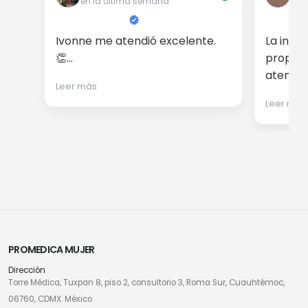
en la última semana
en 
Ivonne me atendió excelente.
La info
👏...
proporc
atención
Leer más
Leer más
PROMEDICA MUJER
Dirección
Torre Médica, Tuxpan 8, piso 2, consultorio 3, Roma Sur, Cuauhtémoc,
06760, CDMX. México