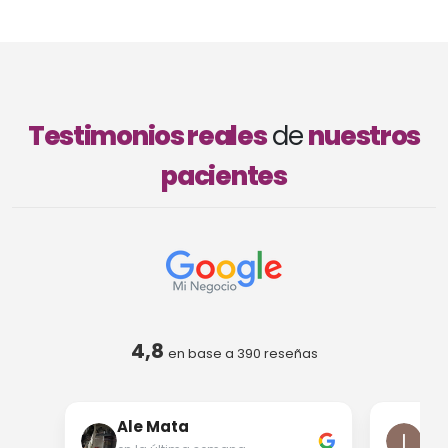
Testimonios reales
de
nuestros
pacientes
4,8
en base a
390
reseñas
Ale Mata
Iri