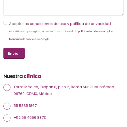
Acepto las
condiciones de uso y política de privacidad
Este sitio esta protegido por reCAPTCHA aplicando
la política de privacidad
y
los
terminos de servicio
de Google.
Nuestra
clínica
Torre Médica, Tuxpan 8, piso 2, Roma Sur Cuauhtémoc,
06760, CDMX, México
55 5335 1867
+52 55 4556 8373