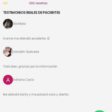
4.8
390 reseñas
TESTIMONIOS REALES DE PACIENTES
Ale Mata
Ivonne me atendió excelente. 👏
Josselin Quevedo
Todo bien, gracias por la información
Adriana Cosìo
Me atendió Ashly y me pareció cara y atenta