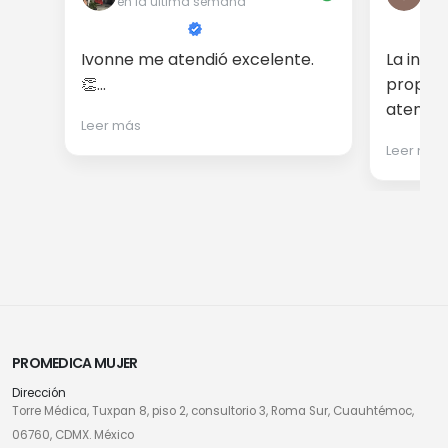
en la última semana
en 
Ivonne me atendió excelente.
La info
👏...
proporc
atención
Leer más
Leer más
PROMEDICA MUJER
Dirección
Torre Médica, Tuxpan 8, piso 2, consultorio 3, Roma Sur, Cuauhtémoc,
06760, CDMX. México