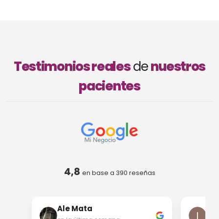
Testimonios reales
de
nuestros
pacientes
4,8
en base a
390
reseñas
Ale Mata
Iri