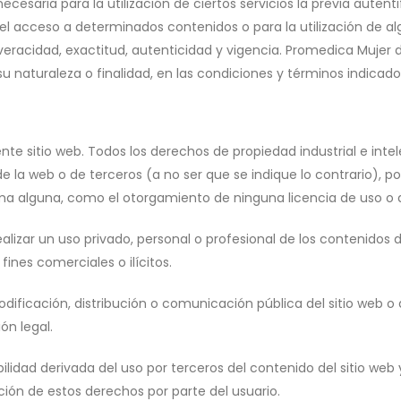
o necesaria para la utilización de ciertos servicios la previa auten
 acceso a determinados contenidos o para la utilización de algú
 veracidad, exactitud, autenticidad y vigencia. Promedica Mujer 
aturaleza o finalidad, en las condiciones y términos indicados 
nte sitio web. Todos los derechos de propiedad industrial e intel
de la web o de terceros (a no ser que se indique lo contrario), po
rma alguna, como el otorgamiento de ninguna licencia de uso o 
alizar un uso privado, personal o profesional de los contenidos 
ines comerciales o ilícitos.
dificación, distribución o comunicación pública del sitio web o
ón legal.
dad derivada del uso por terceros del contenido del sitio web y 
ión de estos derechos por parte del usuario.