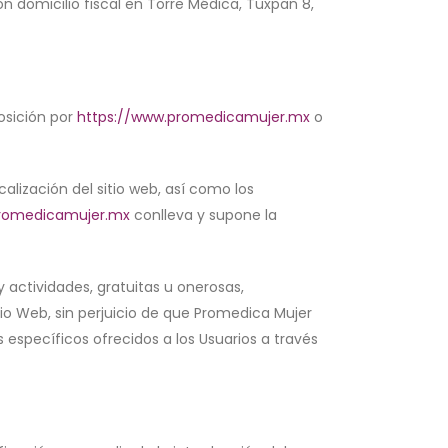
on domicilio fiscal en Torre Médica, Tuxpan 8,
posición por
https://www.promedicamujer.mx
o
lización del sitio web, así como los
promedicamujer.mx
conlleva y supone la
y actividades, gratuitas u onerosas,
itio Web, sin perjuicio de que Promedica Mujer
 específicos ofrecidos a los Usuarios a través