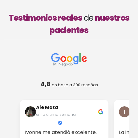
Testimonios reales
de
nuestros
pacientes
4,8
en base a
390
reseñas
Ale Mata
Iri
en la última semana
en 
Ivonne me atendió excelente.
La info