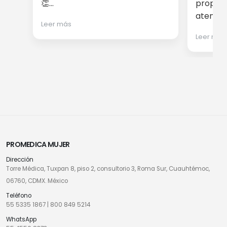
👏...
proporc
atención
Leer más
Leer más
PROMEDICA MUJER
Dirección
Torre Médica, Tuxpan 8, piso 2, consultorio 3, Roma Sur, Cuauhtémoc,
06760, CDMX. México
Teléfono
55 5335 1867
|
800 849 5214
WhatsApp