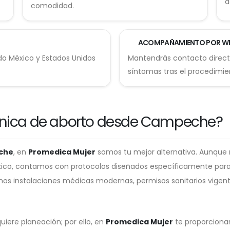
d
comodidad.
ACOMPAÑAMIENTO POR W
do México y Estados Unidos
Mantendrás contacto directo
síntomas tras el procedimie
línica de aborto desde Campeche?
eche
, en
Promedica Mujer
somos tu mejor alternativa. Aunque 
ico, contamos con protocolos diseñados específicamente para
mos instalaciones médicas modernas, permisos sanitarios vige
ere planeación; por ello, en
Promedica Mujer
te proporcionam