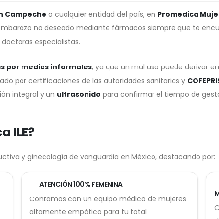
 en Campeche
o cualquier entidad del país, en
Promedica Muje
un embarazo no deseado mediante fármacos siempre que te encu
 doctoras especialistas.
as por medios informales
, ya que un mal uso puede derivar en 
o por certificaciones de las autoridades sanitarias y
COFEPRI
ión integral y un
ultrasonido
para confirmar el tiempo de gesta
ca ILE?
uctiva y ginecología de vanguardia en México, destacando por:
ATENCIÓN 100% FEMENINA
M
Contamos con un equipo médico de mujeres
O
altamente empático para tu total