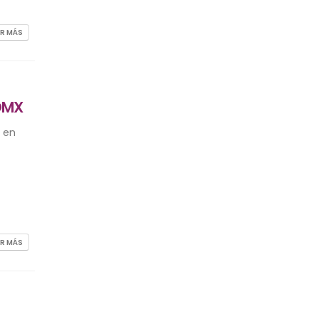
ER MÁS
CDMX
N en
ER MÁS