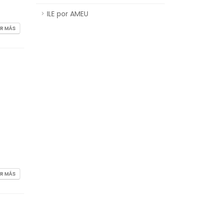
ILE por AMEU
ER MÁS
O
ER MÁS