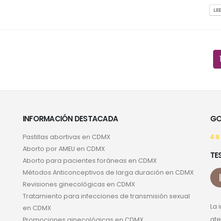
LE
INFORMACIÓN DESTACADA
GO
Pastillas abortivas en CDMX
4.8
Aborto por AMEU en CDMX
TE
Aborto para pacientes foráneas en CDMX
Métodos Anticonceptivos de larga duración en CDMX
Revisiones ginecológicas en CDMX
Tratamiento para infecciones de transmisión sexual
La 
en CDMX
ate
Promociones ginecológicas en CDMX