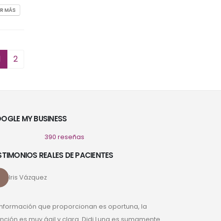
ER MÁS
1
2
OGLE MY BUSINESS
390 reseñas
STIMONIOS REALES DE PACIENTES
Iris Vázquez
información que proporcionan es oportuna, la
nción es muy ágil y clara. Didi Luna es sumamente