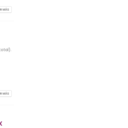
ER MÁS
otal).
ER MÁS
X