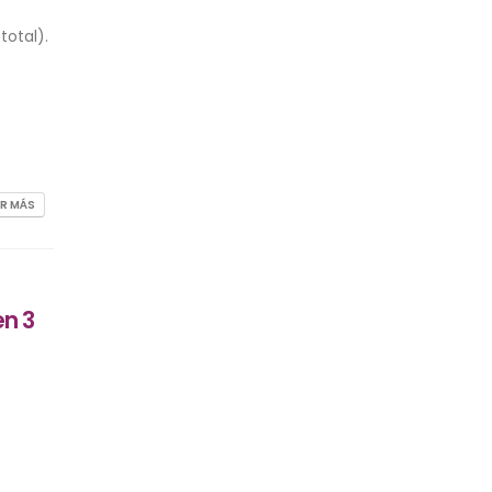
total).
ER MÁS
en 3