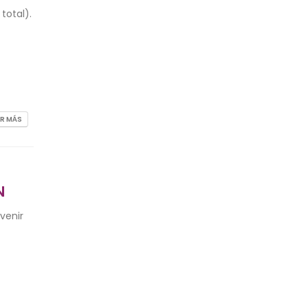
total).
ER MÁS
N
venir