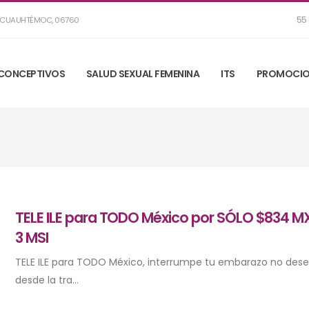
55 
R, CUAUHTÉMOC, 06760
CONCEPTIVOS
SALUD SEXUAL FEMENINA
ITS
PROMOCIO
TELE ILE para TODO México por SÓLO $834 M
3 MSI
TELE ILE para TODO México, interrumpe tu embarazo no des
desde la tra...