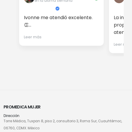
en la última semana
en 
Ivonne me atendió excelente.
La info
👏...
proporc
atención
Leer más
Leer más
PROMEDICA MUJER
Dirección
Torre Médica, Tuxpan 8, piso 2, consultorio 3, Roma Sur, Cuauhtémoc,
06760, CDMX. México