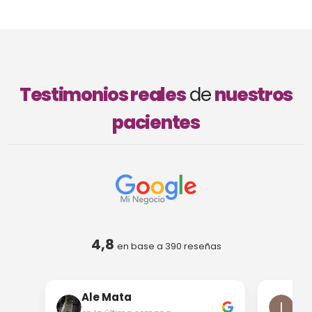
Testimonios reales
de
nuestros
pacientes
4,8
en base a
390
reseñas
Ale Mata
Iri