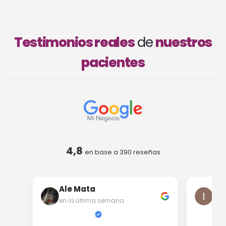
Testimonios reales
de
nuestros
pacientes
4,8
en base a
390
reseñas
Ale Mata
Iri
en la última semana
en 