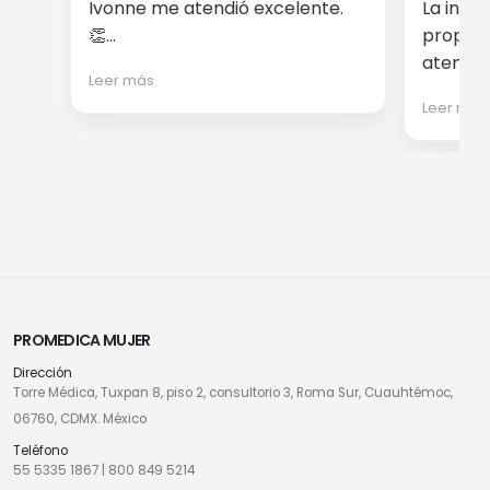
Ivonne me atendió excelente.
La info
👏...
proporc
atención
Leer más
Leer más
PROMEDICA MUJER
Dirección
Torre Médica, Tuxpan 8, piso 2, consultorio 3, Roma Sur, Cuauhtémoc,
06760, CDMX. México
Teléfono
55 5335 1867
|
800 849 5214