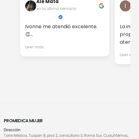
Ale Mata
Iri
en la última semana
en 
Ivonne me atendió excelente.
La info
👏...
proporc
atención
Leer más
Leer más
PROMEDICA MUJER
Dirección
Torre Médica, Tuxpan 8, piso 2, consultorio 3, Roma Sur, Cuauhtémoc,