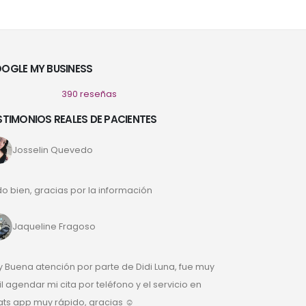
OGLE MY BUSINESS
390 reseñas
STIMONIOS REALES DE PACIENTES
Josselin Quevedo
o bien, gracias por la información
Jaqueline Fragoso
 Buena atención por parte de Didi Luna, fue muy
il agendar mi cita por teléfono y el servicio en
ts app muy rápido, gracias ☺️