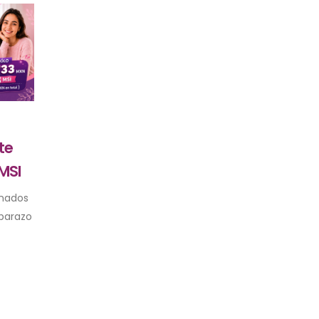
te
MSI
nados
barazo