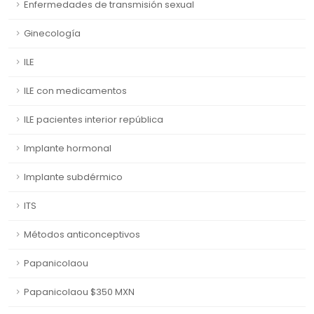
Enfermedades de transmisión sexual
Ginecología
ILE
ILE con medicamentos
ILE pacientes interior república
Implante hormonal
Implante subdérmico
ITS
Métodos anticonceptivos
Papanicolaou
Papanicolaou $350 MXN