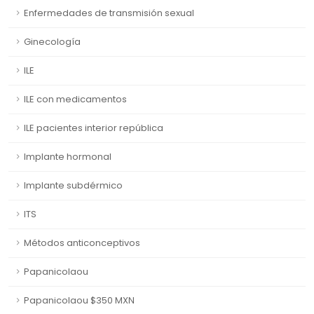
Enfermedades de transmisión sexual
Ginecología
ILE
ILE con medicamentos
ILE pacientes interior república
Implante hormonal
Implante subdérmico
ITS
Métodos anticonceptivos
Papanicolaou
Papanicolaou $350 MXN