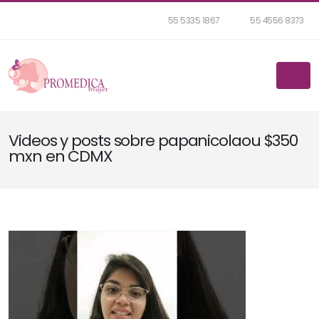
55 5335 1867
55 4556 8373
Videos y posts sobre papanicolaou $350
mxn en CDMX