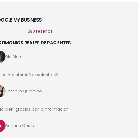
OGLE MY BUSINESS
390 reseñas
STIMONIOS REALES DE PACIENTES
Ale Mata
nne me atendió excelente. 👏
Josselin Quevedo
o bien, gracias por la información
Adriana Cosìo