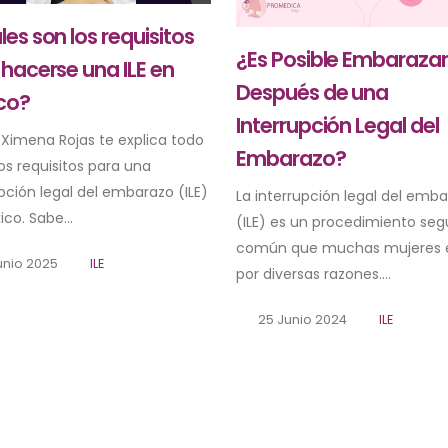
es son los requisitos
¿Es Posible Embaraza
hacerse una ILE en
Después de una
co?
Interrupción Legal del
. Ximena Rojas te explica todo
Embarazo?
os requisitos para una
pción legal del embarazo (ILE)
La interrupción legal del emb
co. Sabe...
(ILE) es un procedimiento seg
común que muchas mujeres e
unio 2025
ILE
por diversas razones....
25 Junio 2024
ILE