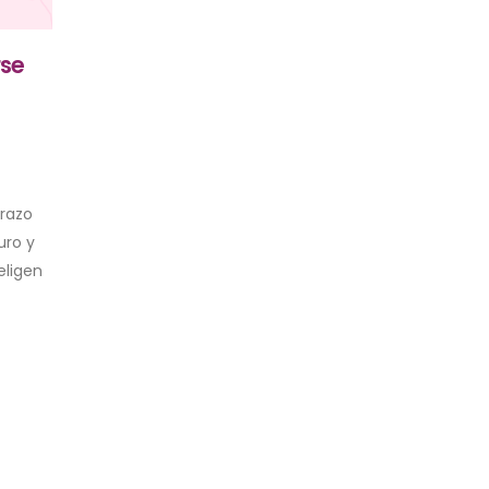
rse
arazo
uro y
ligen