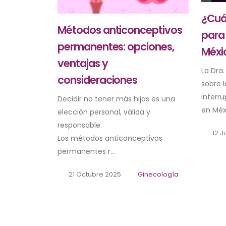
¿Cuál
Métodos anticonceptivos
para 
permanentes: opciones,
Méxi
ventajas y
La Dra
consideraciones
sobre l
interru
Decidir no tener más hijos es una
en Méxi
elección personal, válida y
responsable.
12 J
Los métodos anticonceptivos
permanentes r...
21 Octubre 2025
Ginecología