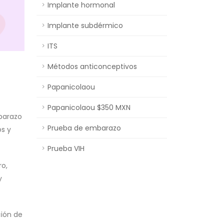
Implante hormonal
Implante subdérmico
ITS
Métodos anticonceptivos
Papanicolaou
Papanicolaou $350 MXN
barazo
Prueba de embarazo
s y
Prueba VIH
ro,
y
ción de