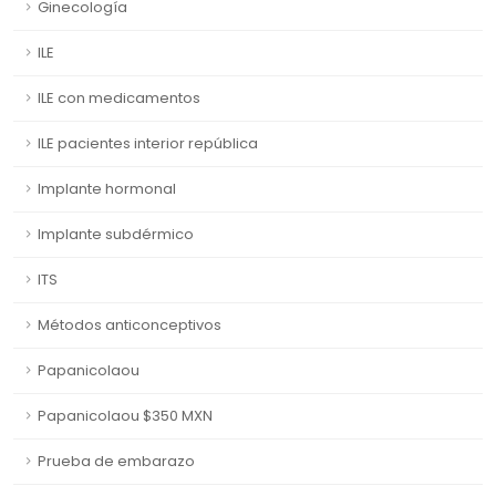
Ginecología
ILE
ILE con medicamentos
ILE pacientes interior república
Implante hormonal
Implante subdérmico
ITS
Métodos anticonceptivos
Papanicolaou
Papanicolaou $350 MXN
Prueba de embarazo