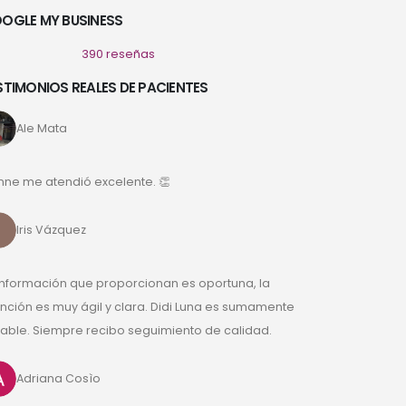
OGLE MY BUSINESS
390 reseñas
STIMONIOS REALES DE PACIENTES
Ale Mata
nne me atendió excelente. 👏
Iris Vázquez
información que proporcionan es oportuna, la
nción es muy ágil y clara. Didi Luna es sumamente
ble. Siempre recibo seguimiento de calidad.
Adriana Cosìo