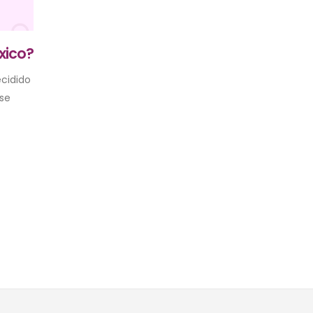
xico?
cidido
ese