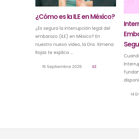
¿Cómo es la ILE en México?
Inter
¿Es segura la interrupción legal del
Emba
embarazo (ILE) en México? En
Segu
nuestro nuevo video, la Dra. Ximena
Rojas te explica ...
Cuando
Interr
15 Septiembre 2025
ILE
fundam
disponi
14 E