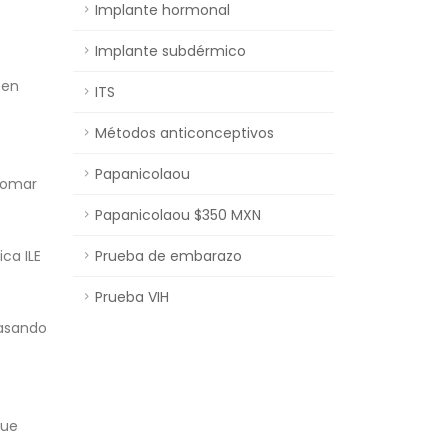
Implante hormonal
Implante subdérmico
 en
ITS
Métodos anticonceptivos
Papanicolaou
 tomar
Papanicolaou $350 MXN
Prueba de embarazo
ca ILE
Prueba VIH
pasando
que