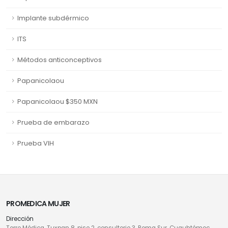
Implante subdérmico
ITS
Métodos anticonceptivos
Papanicolaou
Papanicolaou $350 MXN
Prueba de embarazo
Prueba VIH
PROMEDICA MUJER
Dirección
Torre Médica, Tuxpan 8, piso 2, consultorio 3, Roma Sur, Cuauhtémoc,