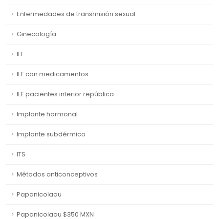
Enfermedades de transmisión sexual
Ginecología
ILE
ILE con medicamentos
ILE pacientes interior república
Implante hormonal
Implante subdérmico
ITS
Métodos anticonceptivos
Papanicolaou
Papanicolaou $350 MXN