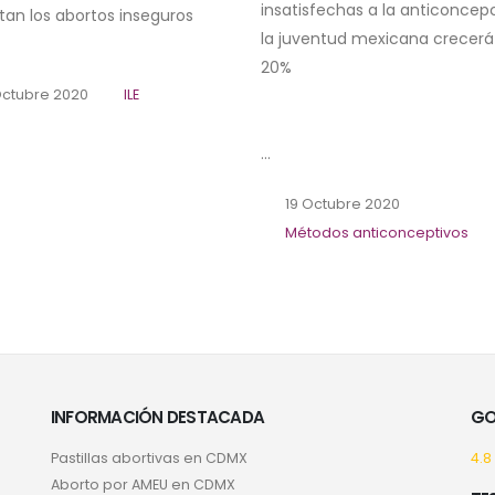
insatisfechas a la anticoncep
an los abortos inseguros
la juventud mexicana crecerá
20%
ctubre 2020
ILE
...
19 Octubre 2020
Métodos anticonceptivos
INFORMACIÓN DESTACADA
GO
Pastillas abortivas en CDMX
4.8
Aborto por AMEU en CDMX