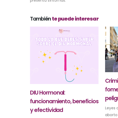
presenta síntomas.
También
te puede interesar
Crimi
fome
DIU Hormonal:
peli
funcionamiento, beneficios
Leyes q
y efectividad
aborto