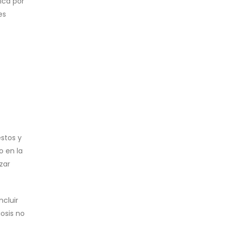
ica por
es
stos y
o en la
zar
cluir
osis no