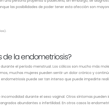
 en una persona propensa a padecerla, sin embargo, se diagnost
Aunque las posibilidades de poder tener esta afección son mayor
.
ías)
s de la endometriosis?
y durante el período menstrual. Los cólicos son mucho más mole
emos, muchas mujeres pueden sentir un dolor crónico y continú
a endometriosis puede ser tan intenso que puede impedirte reali
 incomodidad durante el sexo vaginal. Otros síntomas pueden in
ngrados abundantes o infertilidad. En otros casos la endometri