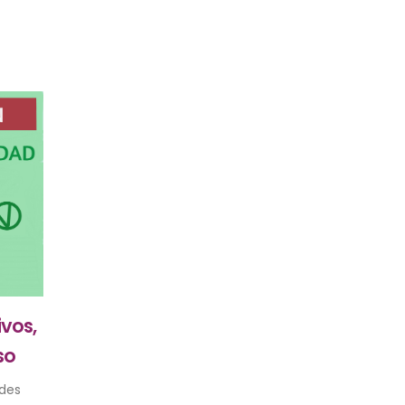
vos,
so
ades