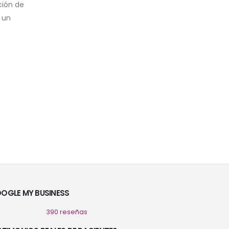
ción de
 un
OGLE MY BUSINESS
390 reseñas