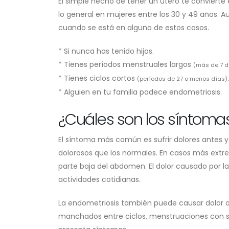
El simple hecho de tener un útero te convierte
lo general en mujeres entre los 30 y 49 años. 
cuando se está en alguno de estos casos.
* Si nunca has tenido hijos.
* Tienes períodos menstruales largos
(más de 7 d
* Tienes ciclos cortos
.
(períodos de 27 o menos días)
* Alguien en tu familia padece endometriosis.
¿Cuáles son los síntoma
El síntoma más común es sufrir dolores antes 
dolorosos que los normales. En casos más extr
parte baja del abdomen. El dolor causado por l
actividades cotidianas.
La endometriosis también puede causar dolor o
manchados entre ciclos, menstruaciones con sa