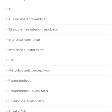
ILE
ILE con medicamentos
ILE pacientes interior república
Implante hormonal
Implante subdérmico
ITS
Métodos anticonceptivos
Papanicolaou
Papanicolaou $350 MXN
Prueba de embarazo
Prueba VIH