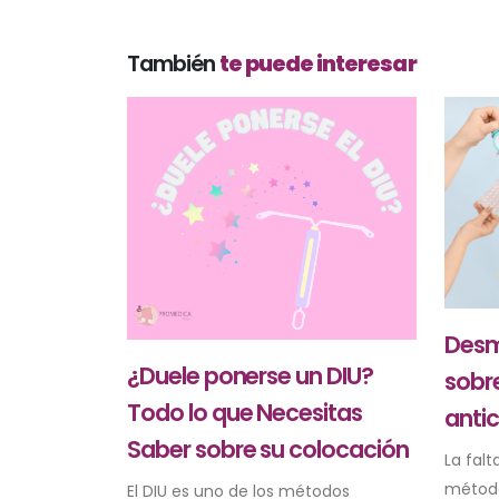
También
te puede interesar
Desm
¿Duele ponerse un DIU?
sobr
Todo lo que Necesitas
anti
Saber sobre su colocación
La falt
método
El DIU es uno de los métodos