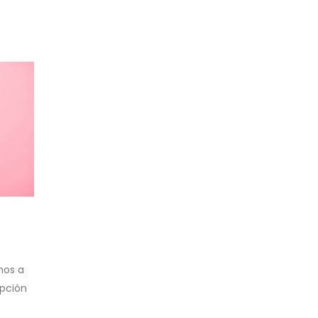
mos a
upción