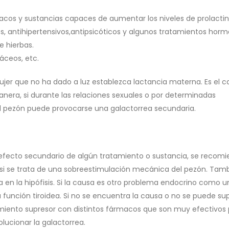
macos y sustancias capaces de aumentar los niveles de prolactin
, antihipertensivos,antipsicóticos y algunos tratamientos horm
 hierbas.
ceos, etc.
jer que no ha dado a luz establezca lactancia materna. Es el c
nera, si durante las relaciones sexuales o por determinadas
l pezón puede provocarse una galactorrea secundaria.
 efecto secundario de algún tratamiento o sustancia, se recom
ue si se trata de una sobreestimulación mecánica del pezón. Tam
 en la hipófisis. Si la causa es otro problema endocrino como u
a función tiroidea. Si no se encuentra la causa o no se puede sup
miento supresor con distintos fármacos que son muy efectivos
olucionar la galactorrea.