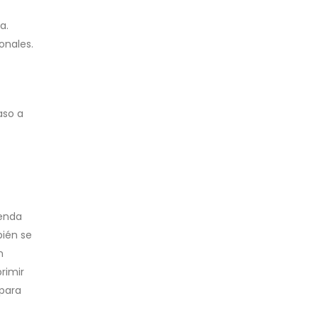
a.
onales.
aso a
ienda
bién se
n
rimir
 para