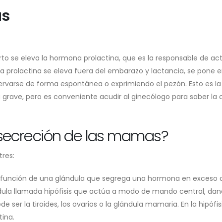
as
o se eleva la hormona prolactina, que es la responsable de acti
a prolactina se eleva fuera del embarazo y lactancia, se pone 
rvarse de forma espontánea o exprimiendo el pezón. Esto es la
 grave, pero es conveniente acudir al ginecólogo para saber la 
 secreción de las mamas?
res:
isfunción de una glándula que segrega una hormona en exceso 
ndula llamada hipófisis que actúa a modo de mando central, da
ser la tiroides, los ovarios o la glándula mamaria. En la hipófis
ina.