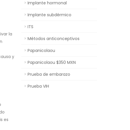
Implante hormonal
Implante subdérmico
ITS
var la
Métodos anticonceptivos
en
Papanicolaou
causa y
Papanicolaou $350 MXN
Prueba de embarazo
Prueba VIH
o
ndo
is es