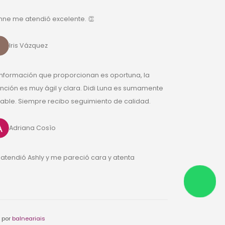
nne me atendió excelente. 👏
Iris Vázquez
información que proporcionan es oportuna, la
nción es muy ágil y clara. Didi Luna es sumamente
ble. Siempre recibo seguimiento de calidad.
Adriana Cosìo
atendió Ashly y me pareció cara y atenta
 por
balneariais