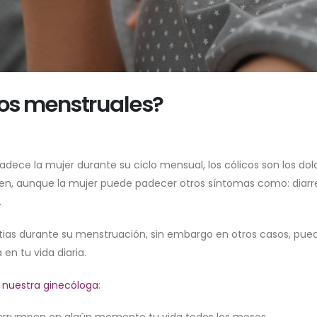
cos menstruales?
dece la mujer durante su ciclo mensual, los cólicos son los dol
men, aunque la mujer puede padecer otros síntomas como: diarr
.
as durante su menstruación, sin embargo en otros casos, pue
en tu vida diaria.
n
nuestra ginecóloga
:
terrumpen en algún momento tu vida todos los meses