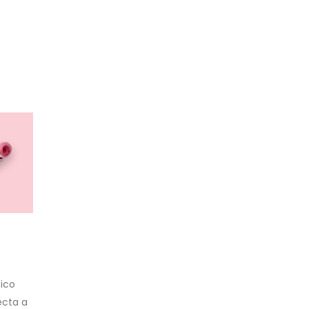
tico
ecta a