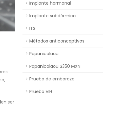
Implante hormonal
Implante subdérmico
ITS
Métodos anticonceptivos
Papanicolaou
Papanicolaou $350 MXN
ores
Prueba de embarazo
ea,
Prueba VIH
den ser