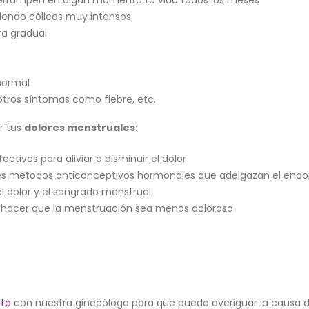
iendo cólicos muy intensos
a gradual
normal
ros síntomas como fiebre, etc.
r tus
dolores menstruales
:
ctivos para aliviar o disminuir el dolor
tes métodos anticonceptivos hormonales que adelgazan el end
l dolor y el sangrado menstrual
ede hacer que la menstruación sea menos dolorosa
lta
con nuestra ginecóloga para que pueda averiguar la causa d