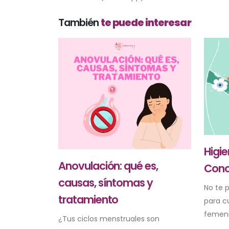
También
te puede interesar
Higi
Anovulación: qué es,
Cono
causas, síntomas y
No te p
tratamiento
para c
femeni
¿Tus ciclos menstruales son
...