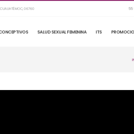
55 
R, CUAUHTÉMOC, 06760
CONCEPTIVOS
SALUD SEXUAL FEMENINA
ITS
PROMOCIO
I