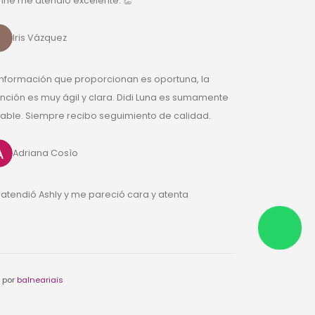
nne me atendió excelente. 👏
Iris Vázquez
información que proporcionan es oportuna, la
nción es muy ágil y clara. Didi Luna es sumamente
ble. Siempre recibo seguimiento de calidad.
Adriana Cosìo
atendió Ashly y me pareció cara y atenta
 por
balneariais