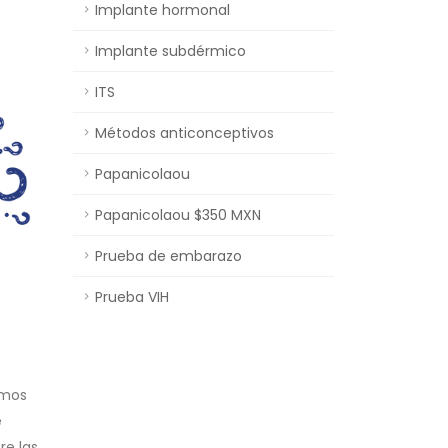
Implante hormonal
Implante subdérmico
ITS
Métodos anticonceptivos
Papanicolaou
Papanicolaou $350 MXN
Prueba de embarazo
Prueba VIH
emos
e
re las