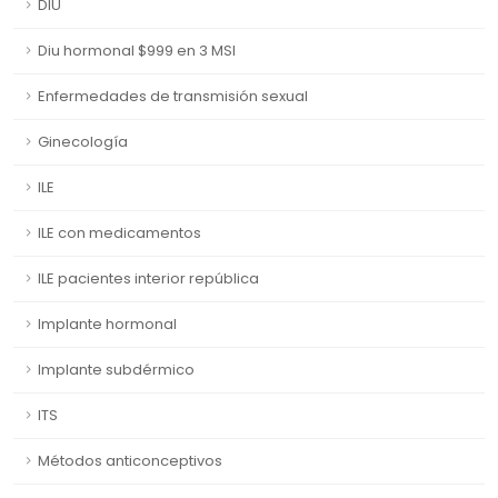
DIU
Diu hormonal $999 en 3 MSI
Enfermedades de transmisión sexual
Ginecología
ILE
ILE con medicamentos
ILE pacientes interior república
Implante hormonal
Implante subdérmico
ITS
Métodos anticonceptivos