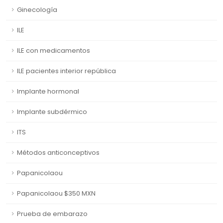
Ginecología
ILE
ILE con medicamentos
ILE pacientes interior república
Implante hormonal
Implante subdérmico
ITS
Métodos anticonceptivos
Papanicolaou
Papanicolaou $350 MXN
Prueba de embarazo