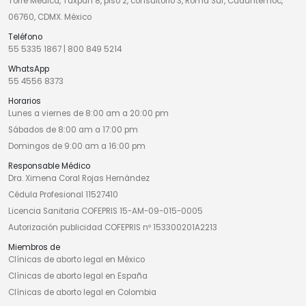
Torre Médica, Tuxpan 8, piso 2, consultorio 3, Roma Sur, Cuauhtémoc,
06760, CDMX. México
Teléfono
55 5335 1867
|
800 849 5214
WhatsApp
55 4556 8373
Horarios
Lunes a viernes de 8:00 am a 20:00 pm
Sábados de 8:00 am a 17:00 pm
Domingos de 9:00 am a 16:00 pm
Responsable Médico
Dra. Ximena Coral Rojas Hernández
Cédula Profesional 11527410
Licencia Sanitaria COFEPRIS 15-AM-09-015-0005
Autorización publicidad COFEPRIS nº 153300201A2213
Miembros de
Clínicas de aborto legal en México
Clínicas de aborto legal en España
Clínicas de aborto legal en Colombia