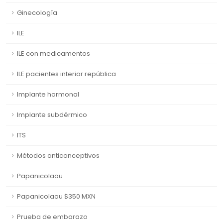
Ginecología
ILE
ILE con medicamentos
ILE pacientes interior república
Implante hormonal
Implante subdérmico
ITS
Métodos anticonceptivos
Papanicolaou
Papanicolaou $350 MXN
Prueba de embarazo