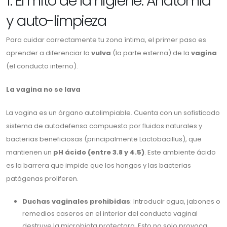
1. El mito de la higiene: Anatomía
y auto-limpieza
Para cuidar correctamente tu zona íntima, el primer paso es
aprender a diferenciar la
vulva
(la parte externa) de la
vagina
(el conducto interno).
La vagina no se lava
La vagina es un órgano autolimpiable. Cuenta con un sofisticado
sistema de autodefensa compuesto por fluidos naturales y
bacterias beneficiosas (principalmente Lactobacillus), que
mantienen un
pH ácido (entre 3.8 y 4.5)
. Este ambiente ácido
es la barrera que impide que los hongos y las bacterias
patógenas proliferen.
Duchas vaginales prohibidas
: Introducir agua, jabones o
remedios caseros en el interior del conducto vaginal
destruye la microbiota protectora. Esto no solo provoca