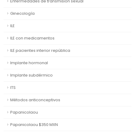
Enfermedades de transmisión sexual
Ginecología
ILE
ILE con medicamentos
ILE pacientes interior república
Implante hormonal
Implante subdérmico
ITS
Métodos anticonceptivos
Papanicolaou
Papanicolaou $350 MXN