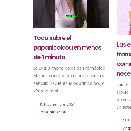
Todo sobre el
Las 
papanicolaou en menos
tran
de 1 minuto
comu
La Dra. Ximena Rojas de Promédica
nece
Mujer te explica de manera clara y
sencilla: ¿Qué es el papanicolaou?
Las en
¿Para qué si...
sexual
de sal
15 Noviembre 2024
En este
Papanicolaou
13 F
Ant