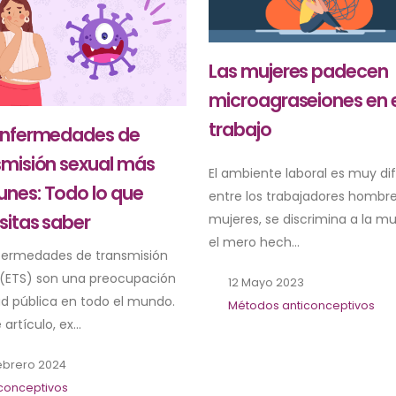
Las mujeres padecen
microagraseiones en e
trabajo
enfermedades de
smisión sexual más
El ambiente laboral es muy di
nes: Todo lo que
entre los trabajadores hombre
sitas saber
mujeres, se discrimina a la mu
el mero hech...
fermedades de transmisión
 (ETS) son una preocupación
12 Mayo 2023
ud pública en todo el mundo.
Métodos anticonceptivos
 artículo, ex...
ebrero 2024
iconceptivos