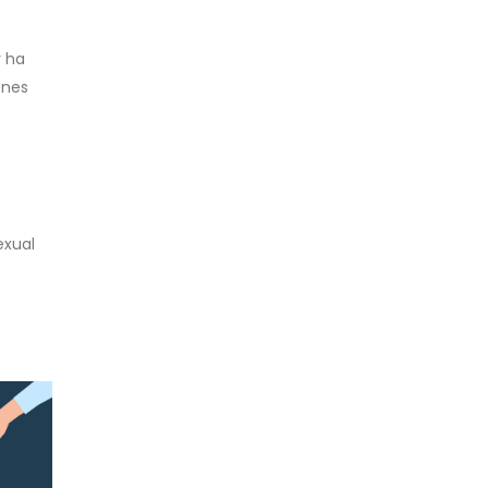
r ha
ones
exual