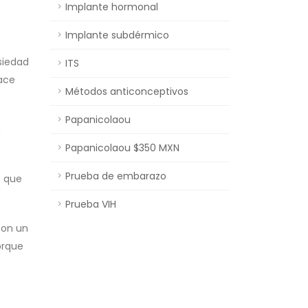
Implante hormonal
Implante subdérmico
siedad
ITS
ace
Métodos anticonceptivos
Papanicolaou
n
Papanicolaou $350 MXN
Prueba de embarazo
o que
Prueba VIH
con un
orque