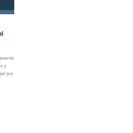
l
ferente
s y
jer por