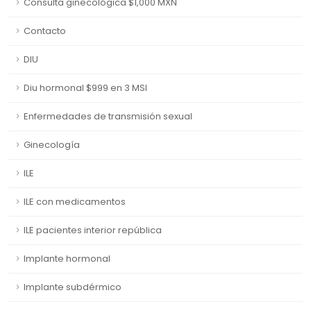
Consulta ginecológica $1,000 MXN
Contacto
DIU
Diu hormonal $999 en 3 MSI
Enfermedades de transmisión sexual
Ginecología
ILE
ILE con medicamentos
ILE pacientes interior república
Implante hormonal
Implante subdérmico