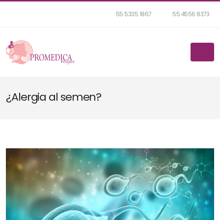
55 5335 1867
55 4556 8373
¿Alergia al semen?