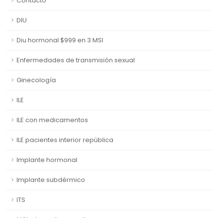
Contacto
DIU
Diu hormonal $999 en 3 MSI
Enfermedades de transmisión sexual
Ginecología
ILE
ILE con medicamentos
ILE pacientes interior república
Implante hormonal
Implante subdérmico
ITS