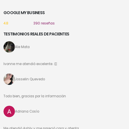
GOOGLE MY BUSINESS
4.8
390 reseñas
TESTIMONIOS REALES DE PACIENTES
Ale Mata
Ivonne me atendió excelente. 👏
Josselin Quevedo
Todo bien, gracias por la información
Adriana Cosìo
Me atendió Ashly y me pareció cara y atenta