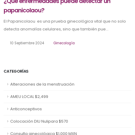
¿Qué enfermedades puede detectar un
papanicolaou?
El Papanicolaou es una prueba ginecológica vital que no solo
detecta anomalías celulares, sino que también pue...
10 Septiembre 2024
Ginecología
CATEGORÍAS
Alteraciones de la menstruación
AMEU LOCAL $2,499
Anticonceptivos
Colocación DIU Nulipara $570
Consulta ginecológica $1,000 MXN