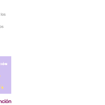
 los
los
unción