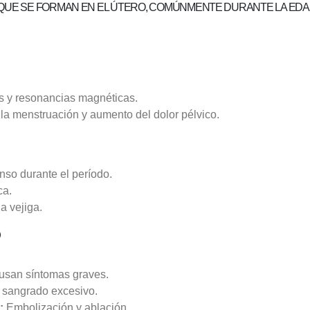
QUE SE FORMAN EN EL ÚTERO, COMÚNMENTE DURANTE LA ED
s y resonancias magnéticas.
a menstruación y aumento del dolor pélvico.
so durante el período.
ca.
a vejiga.
O
usan síntomas graves.
 sangrado excesivo.
:
Embolización y ablación.