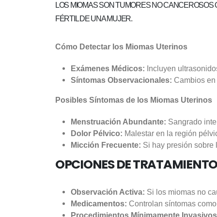
LOS MIOMAS SON TUMORES NO CANCEROSOS 
FÉRTIL DE UNA MUJER.
Cómo Detectar los Miomas Uterinos
Exámenes Médicos:
Incluyen ultrasonido
Síntomas Observacionales:
Cambios en l
Posibles Síntomas de los Miomas Uterinos
Menstruación Abundante:
Sangrado inten
Dolor Pélvico:
Malestar en la región pélvi
Micción Frecuente:
Si hay presión sobre l
OPCIONES DE TRATAMIENT
Observación Activa:
Si los miomas no ca
Medicamentos:
Controlan síntomas como
Procedimientos Mínimamente Invasivos