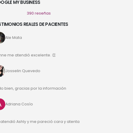
OGLE MY BUSINESS
390 reseñas
STIMONIOS REALES DE PACIENTES
Ale Mata
nne me atendió excelente. 👏
Josselin Quevedo
o bien, gracias por la información
Adriana Cosìo
atendió Ashly y me pareció cara y atenta