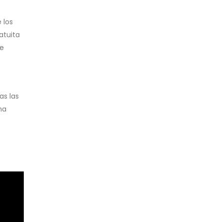
 los
atuita
de
as las
ma