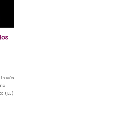
dos
 través
una
o (ILE)