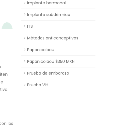
Implante hormonal
Implante subdérmico
ITS
Métodos anticonceptivos
Papanicolaou
Papanicolaou $350 MXN
a
Prueba de embarazo
iten
se
Prueba VIH
tiva
con los