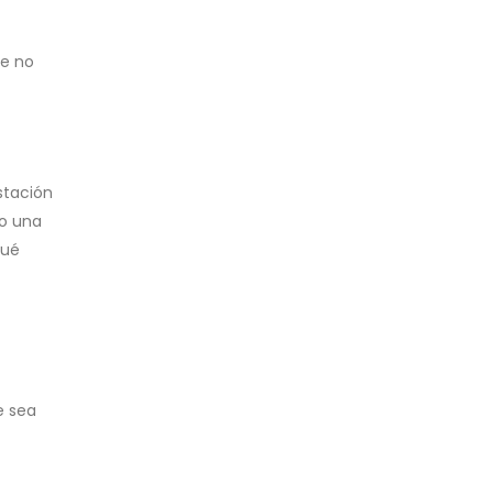
de no
stación
 o una
qué
e sea