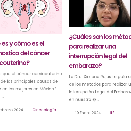
¿Cuáles son los méto
 es y cómo es el
para realizar una
nostico del cáncer
interrupción legal del
icouterino?
embarazo?
s que el cáncer cervicouterino
La Dra. Ximena Rojas te guía a
 de las principales causas de
de los métodos para realizar 
 en las mujeres en México?
Interrupción Legal del Embaraz
...
en nuestro �...
ebrero 2024
Ginecología
19 Enero 2024
ILE