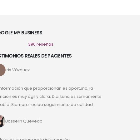
OGLE MY BUSINESS
390 reseñas
STIMONIOS REALES DE PACIENTES
Iris Vázquez
información que proporcionan es oportuna, la
nción es muy ágil y clara. Didi Luna es sumamente
ble. Siempre recibo seguimiento de calidad.
Josselin Quevedo
o bien, gracias por la información