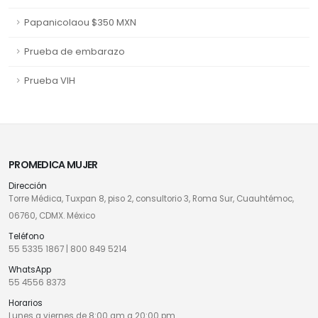
Papanicolaou $350 MXN
Prueba de embarazo
Prueba VIH
PROMEDICA MUJER
Dirección
Torre Médica, Tuxpan 8, piso 2, consultorio 3, Roma Sur, Cuauhtémoc,
06760, CDMX. México
Teléfono
55 5335 1867
|
800 849 5214
WhatsApp
55 4556 8373
Horarios
Lunes a viernes de 8:00 am a 20:00 pm