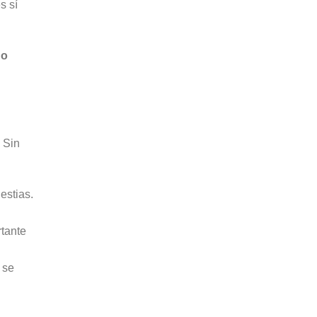
s sí
no
. Sin
estias.
rtante
 se