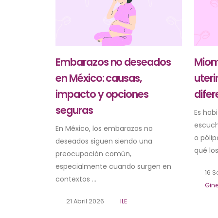
Embarazos no deseados
Mioma
en México: causas,
uteri
impacto y opciones
dife
seguras
Es hab
escuch
En México, los embarazos no
o pólip
deseados siguen siendo una
qué los
preocupación común,
especialmente cuando surgen en
16 S
contextos ...
Gin
21 Abril 2026
ILE