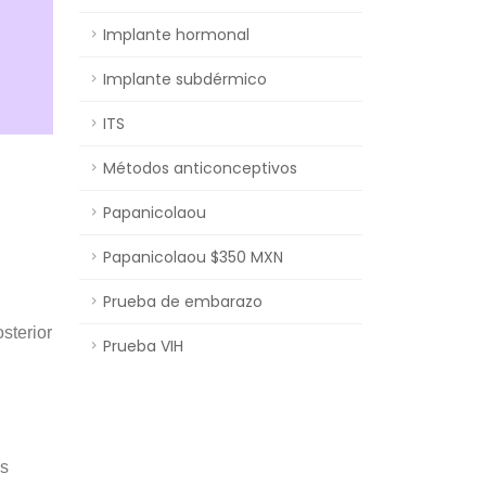
Implante hormonal
Implante subdérmico
ITS
Métodos anticonceptivos
Papanicolaou
Papanicolaou $350 MXN
Prueba de embarazo
osterior
Prueba VIH
es