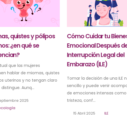
s, quistes y pólipos
Cómo Cuidar tu Biene
nos: ¿en qué se
Emocional Después d
rencian?
Interrupción Legal del
Embarazo (ILE)
itual que las mujeres
en hablar de miomas, quistes
Tomar la decisión de una ILE n
os uterinos y no tengan claro
sencillo y puede venir acom
 distingue. Aunq...
de emociones intensas como a
tristeza, conf...
eptiembre 2025
ecología
15 Abril 2025
ILE