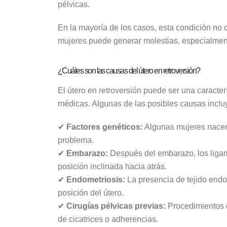
pélvicas.
En la mayoría de los casos, esta condición no 
mujeres puede generar molestias, especialment
¿Cuáles son las causas del útero en retroversión?
El útero en retroversión puede ser una caracter
médicas. Algunas de las posibles causas inclu
✔
Factores genéticos:
Algunas mujeres nacen 
problema.
✔
Embarazo:
Después del embarazo, los ligam
posición inclinada hacia atrás.
✔
Endometriosis:
La presencia de tejido endo
posición del útero.
✔
Cirugías pélvicas previas:
Procedimientos q
de cicatrices o adherencias.