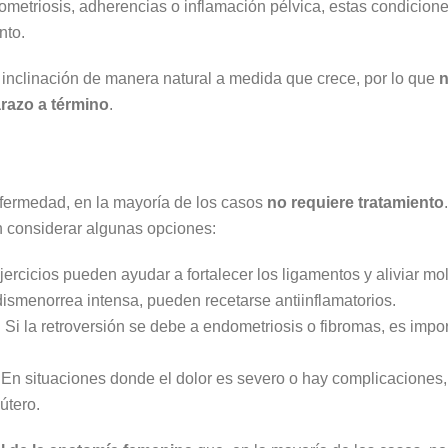
ometriosis, adherencias o inflamación pélvica, estas condicione
nto.
u inclinación de manera natural a medida que crece, por lo que
razo a término
.
nfermedad, en la mayoría de los casos
no requiere tratamiento
n considerar algunas opciones:
ercicios pueden ayudar a fortalecer los ligamentos y aliviar mol
ismenorrea intensa, pueden recetarse antiinflamatorios.
:
Si la retroversión se debe a endometriosis o fibromas, es impo
En situaciones donde el dolor es severo o hay complicaciones,
útero.