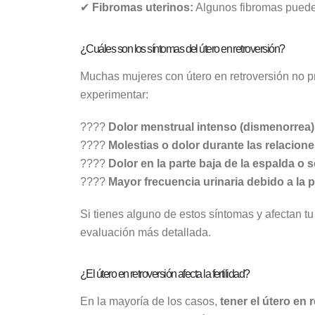
✔
Fibromas uterinos:
Algunos fibromas pueden 
¿Cuáles son los síntomas del útero en retroversión?
Muchas mujeres con útero en retroversión no 
experimentar:
????
Dolor menstrual intenso (dismenorrea)
????
Molestias o dolor durante las relacione
????
Dolor en la parte baja de la espalda o 
????
Mayor frecuencia urinaria debido a la p
Si tienes alguno de estos síntomas y afectan t
evaluación más detallada.
¿El útero en retroversión afecta la fertilidad?
En la mayoría de los casos,
tener el útero en 