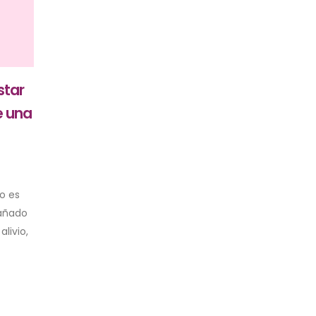
star
e una
o es
pañado
livio,