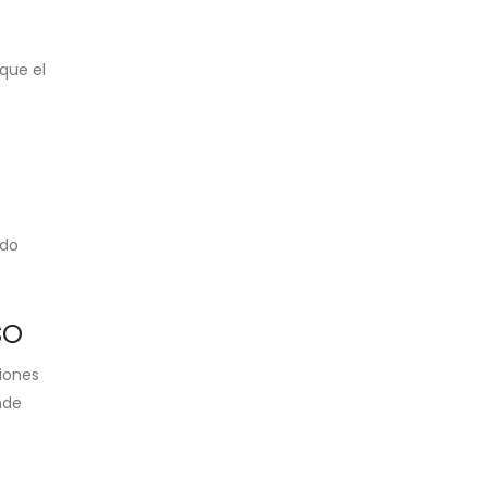
que el
ido
so
iones
nde