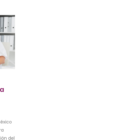
la
México
ra
ión del