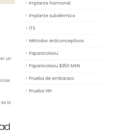
Implante hormonal
Implante subdérmico
ITS
Métodos anticonceptivos
Papanicolaou
er un
Papanicolaou $350 MXN
Prueba de embarazo
ncias
Prueba VIH
es lo
dad