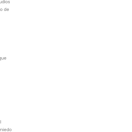
udios
no de
 que
l
 miedo