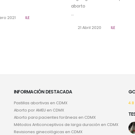
aborto
...
nero 2021
ILE
21 Abril 2020
ILE
INFORMACIÓN DESTACADA
GO
Pastillas abortivas en CDMX
4.8
Aborto por AMEU en CDMX
TE
Aborto para pacientes foráneas en CDMX
Métodos Anticonceptivos de larga duración en CDMX
Revisiones ginecológicas en CDMX